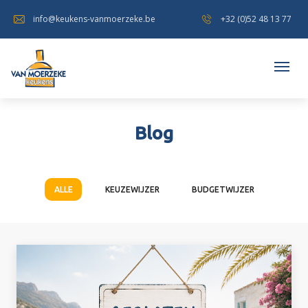
info@keukens-vanmoerzeke.be
+32 (0)52 48 13 77
Blog
ALLE
KEUZEWIJZER
BUDGETWIJZER