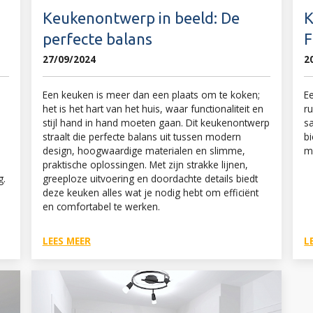
Keukenontwerp in beeld: De
K
perfecte balans
F
27/09/2024
2
Een keuken is meer dan een plaats om te koken;
Ee
het is het hart van het huis, waar functionaliteit en
r
stijl hand in hand moeten gaan. Dit keukenontwerp
s
straalt die perfecte balans uit tussen modern
b
design, hoogwaardige materialen en slimme,
m
praktische oplossingen. Met zijn strakke lijnen,
g.
greeploze uitvoering en doordachte details biedt
deze keuken alles wat je nodig hebt om efficiënt
en comfortabel te werken.
LEES MEER
L