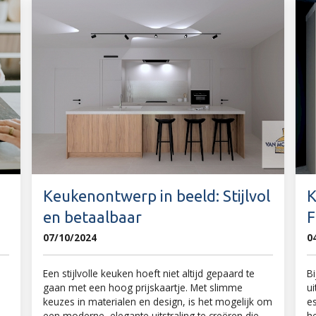
Keukenontwerp in beeld: Stijlvol
K
en betaalbaar
F
07/10/2024
0
Een stijlvolle keuken hoeft niet altijd gepaard te
B
gaan met een hoog prijskaartje. Met slimme
u
keuzes in materialen en design, is het mogelijk om
es
een moderne, elegante uitstraling te creëren die
h