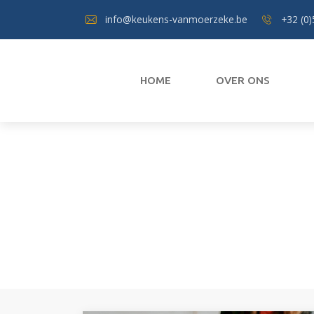
info@keukens-vanmoerzeke.be
+32 (0)
HOME
OVER ONS