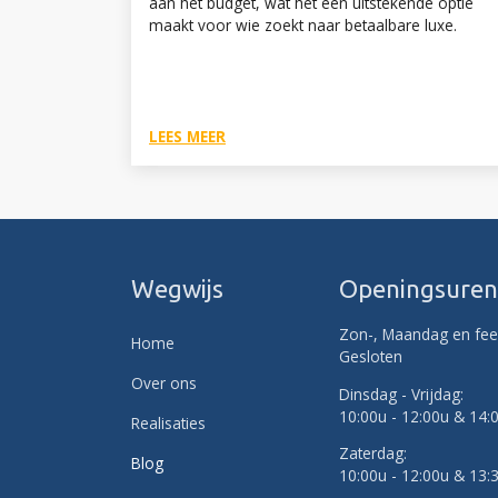
aan het budget, wat het een uitstekende optie
maakt voor wie zoekt naar betaalbare luxe.
LEES MEER
Wegwijs
Openingsure
Zon-, Maandag en fee
Home
Gesloten
Over ons
Dinsdag - Vrijdag:
10:00u - 12:00u & 14:
Realisaties
Zaterdag:
Blog
10:00u - 12:00u & 13: