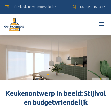
info@keukens-vanmoerzeke.be
+32 (0)52 48 13 77
Keukenontwerp in beeld: Stijlvol
en budgetvriendelijk