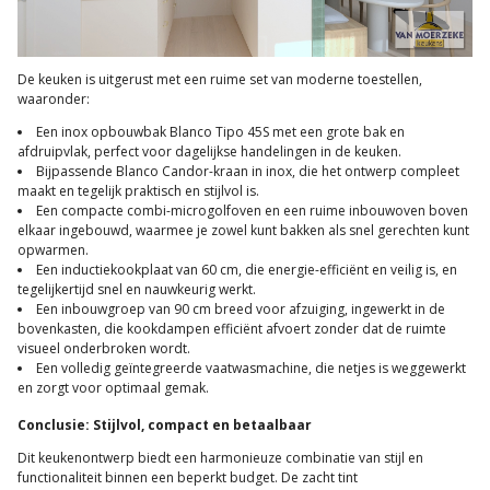
De keuken is uitgerust met een ruime set van moderne toestellen,
waaronder:
Een inox opbouwbak Blanco Tipo 45S met een grote bak en
afdruipvlak, perfect voor dagelijkse handelingen in de keuken.
Bijpassende Blanco Candor-kraan in inox, die het ontwerp compleet
maakt en tegelijk praktisch en stijlvol is.
Een compacte combi-microgolfoven en een ruime inbouwoven boven
elkaar ingebouwd, waarmee je zowel kunt bakken als snel gerechten kunt
opwarmen.
Een inductiekookplaat van 60 cm, die energie-efficiënt en veilig is, en
tegelijkertijd snel en nauwkeurig werkt.
Een inbouwgroep van 90 cm breed voor afzuiging, ingewerkt in de
bovenkasten, die kookdampen efficiënt afvoert zonder dat de ruimte
visueel onderbroken wordt.
Een volledig geïntegreerde vaatwasmachine, die netjes is weggewerkt
en zorgt voor optimaal gemak.
Conclusie: Stijlvol, compact en betaalbaar
Dit keukenontwerp biedt een harmonieuze combinatie van stijl en
functionaliteit binnen een beperkt budget. De zacht tint