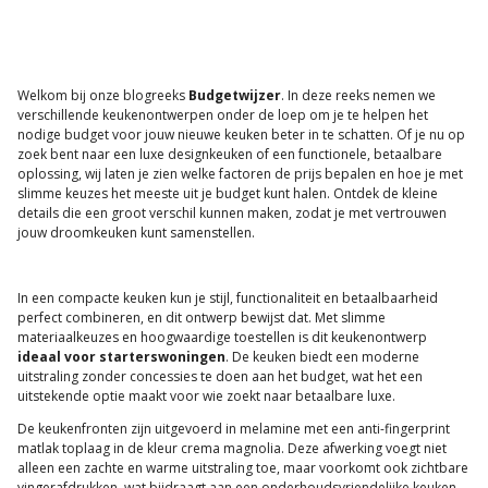
Welkom bij onze blogreeks
Budgetwijzer
. In deze reeks nemen we
verschillende keukenontwerpen onder de loep om je te helpen het
nodige budget voor jouw nieuwe keuken beter in te schatten. Of je nu op
zoek bent naar een luxe designkeuken of een functionele, betaalbare
oplossing, wij laten je zien welke factoren de prijs bepalen en hoe je met
slimme keuzes het meeste uit je budget kunt halen. Ontdek de kleine
details die een groot verschil kunnen maken, zodat je met vertrouwen
jouw droomkeuken kunt samenstellen.
In een compacte keuken kun je stijl, functionaliteit en betaalbaarheid
perfect combineren, en dit ontwerp bewijst dat. Met slimme
materiaalkeuzes en hoogwaardige toestellen is dit keukenontwerp
ideaal voor starterswoningen
. De keuken biedt een moderne
uitstraling zonder concessies te doen aan het budget, wat het een
uitstekende optie maakt voor wie zoekt naar betaalbare luxe.
De keukenfronten zijn uitgevoerd in melamine met een anti-fingerprint
matlak toplaag in de kleur crema magnolia. Deze afwerking voegt niet
alleen een zachte en warme uitstraling toe, maar voorkomt ook zichtbare
vingerafdrukken, wat bijdraagt aan een onderhoudsvriendelijke keuken.